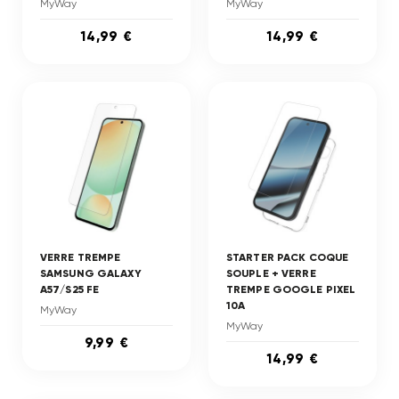
MyWay
MyWay
14,99 €
14,99 €
VERRE TREMPE
STARTER PACK COQUE
SAMSUNG GALAXY
SOUPLE + VERRE
A57/S25 FE
TREMPE GOOGLE PIXEL
10A
MyWay
MyWay
9,99 €
14,99 €