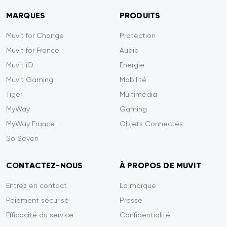
MARQUES
PRODUITS
Muvit for Change
Protection
Muvit for France
Audio
Muvit iO
Energie
Muvit Gaming
Mobilité
Tiger
Multimédia
MyWay
Gaming
MyWay France
Objets Connectés
So Seven
CONTACTEZ-NOUS
À PROPOS DE MUVIT
Entrez en contact
La marque
Paiement sécurisé
Presse
Efficacité du service
Confidentialité