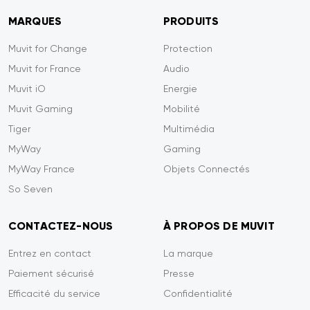
MARQUES
PRODUITS
Muvit for Change
Protection
Muvit for France
Audio
Muvit iO
Energie
Muvit Gaming
Mobilité
Tiger
Multimédia
MyWay
Gaming
MyWay France
Objets Connectés
So Seven
CONTACTEZ-NOUS
À PROPOS DE MUVIT
Entrez en contact
La marque
Paiement sécurisé
Presse
Efficacité du service
Confidentialité