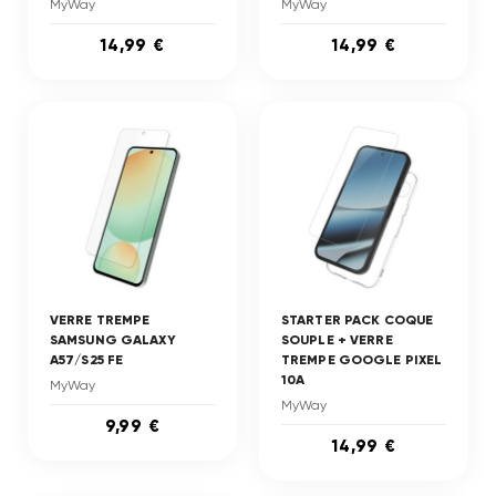
MyWay
MyWay
14,99 €
14,99 €
VERRE TREMPE
STARTER PACK COQUE
SAMSUNG GALAXY
SOUPLE + VERRE
A57/S25 FE
TREMPE GOOGLE PIXEL
10A
MyWay
MyWay
9,99 €
14,99 €