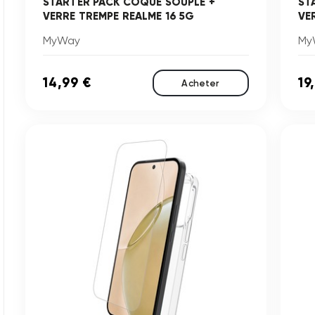
STARTER PACK COQUE SOUPLE +
ST
VERRE TREMPE REALME 16 5G
VE
MyWay
My
14,99 €
19
Acheter