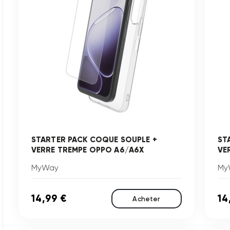
STARTER PACK COQUE SOUPLE +
ST
VERRE TREMPE OPPO A6/A6X
VE
MyWay
My
14,99 €
14
Acheter