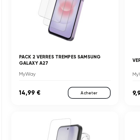
PACK 2 VERRES TREMPES SAMSUNG
VE
GALAXY A27
MyWay
My
14,99 €
9,
Acheter