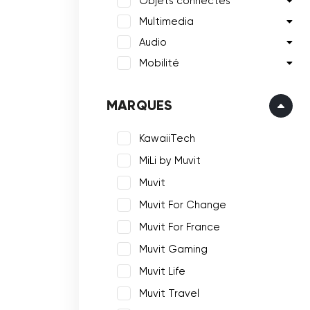
Objets connectés
Multimedia
Audio
Mobilité
MARQUES
KawaiiTech
MiLi by Muvit
Muvit
Muvit For Change
Muvit For France
Muvit Gaming
Muvit Life
Muvit Travel