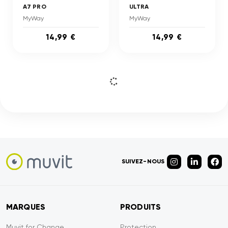
A7 PRO
ULTRA
MyWay
MyWay
14,99 €
14,99 €
SUIVEZ-NOUS
MARQUES
PRODUITS
Muvit for Change
Protection