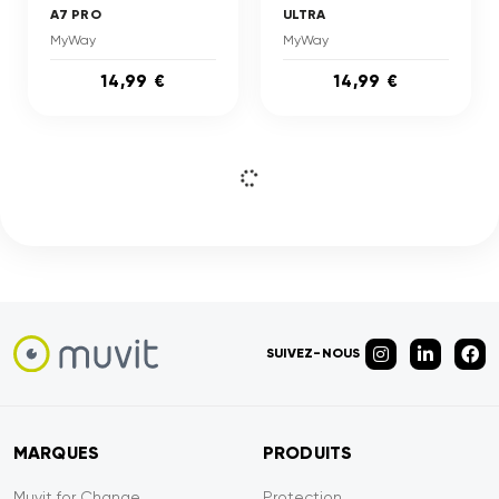
A7 PRO
ULTRA
MyWay
MyWay
14,99 €
14,99 €
SUIVEZ-NOUS
MARQUES
PRODUITS
Muvit for Change
Protection