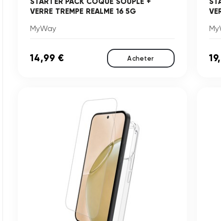
STARTER PACK COQUE SOUPLE +
ST
VERRE TREMPE REALME 16 5G
VE
MyWay
My
14,99 €
19
Acheter