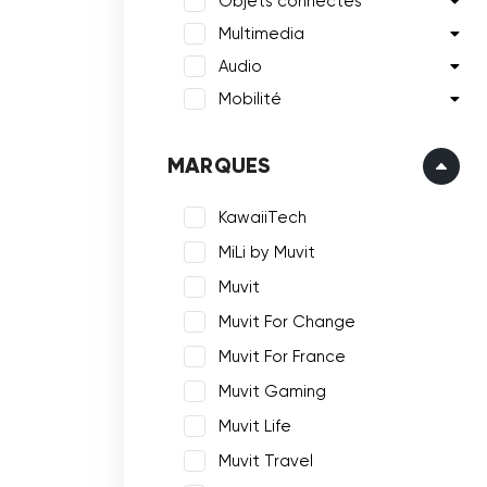
Objets connectés
Multimedia
Audio
Mobilité
MARQUES
KawaiiTech
MiLi by Muvit
Muvit
Muvit For Change
Muvit For France
Muvit Gaming
Muvit Life
Muvit Travel