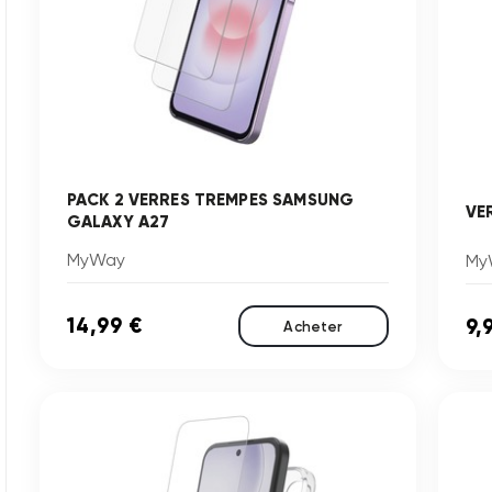
PACK 2 VERRES TREMPES SAMSUNG
VE
GALAXY A27
MyWay
My
14,99 €
9,
Acheter