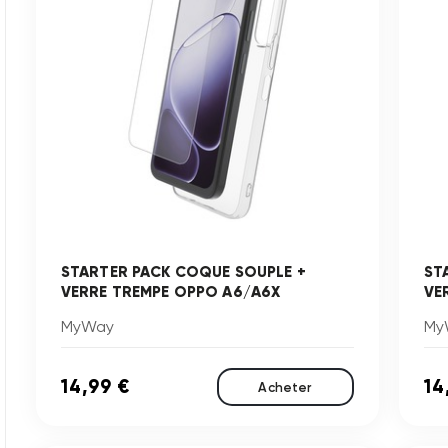
STARTER PACK COQUE SOUPLE +
ST
VERRE TREMPE OPPO A6/A6X
VE
MyWay
My
14,99 €
14
Acheter