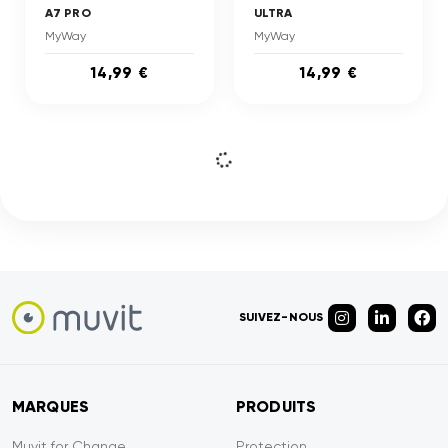
A7 PRO
ULTRA
MyWay
MyWay
14,99 €
14,99 €
SUIVEZ-NOUS
MARQUES
PRODUITS
Muvit for Change
Protection