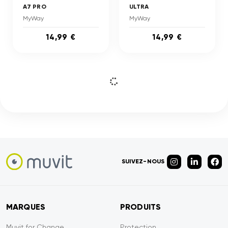
A7 PRO
ULTRA
MyWay
MyWay
14,99 €
14,99 €
SUIVEZ-NOUS
MARQUES
PRODUITS
Muvit for Change
Protection