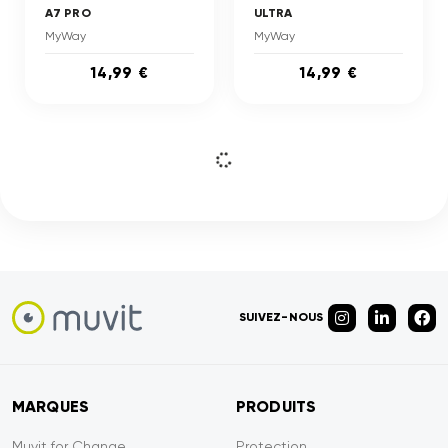
A7 PRO
ULTRA
MyWay
MyWay
14,99 €
14,99 €
SUIVEZ-NOUS
MARQUES
PRODUITS
Muvit for Change
Protection