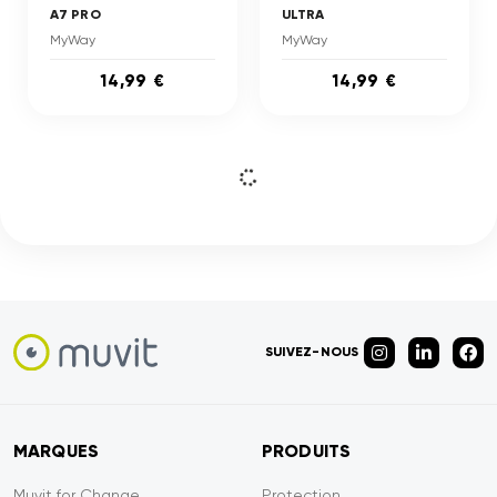
A7 PRO
ULTRA
MyWay
MyWay
14,99 €
14,99 €
SUIVEZ-NOUS
MARQUES
PRODUITS
Muvit for Change
Protection