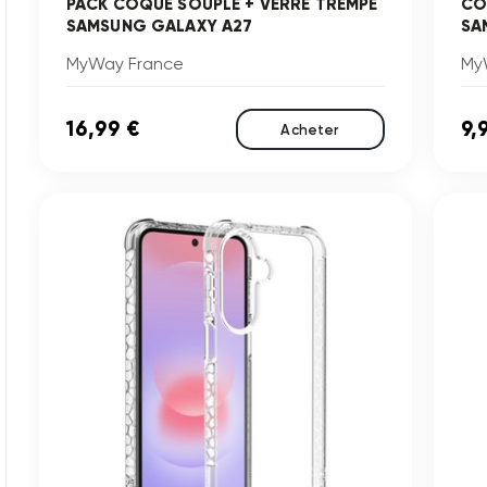
PACK COQUE SOUPLE + VERRE TREMPE
CO
SAMSUNG GALAXY A27
SA
MyWay France
My
16,99 €
9,
Acheter