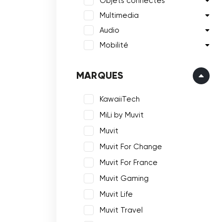
Objets connectés
Multimedia
Audio
Mobilité
MARQUES
KawaiiTech
MiLi by Muvit
Muvit
Muvit For Change
Muvit For France
Muvit Gaming
Muvit Life
Muvit Travel